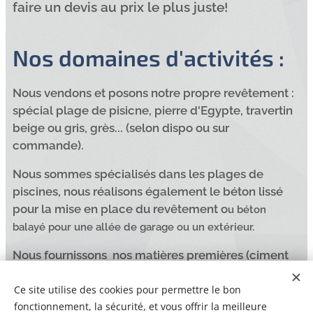
faire un devis au prix le plus juste!
Nos domaines d'activités :
Nous vendons et posons notre propre revêtement :
spécial plage de pisicne, pierre d'Egypte, travertin
beige ou gris, grès... (selon dispo ou sur
commande).
Nous sommes spécialisés dans les plages de
piscines, nous réalisons également le béton lissé
pour la mise en place du revêtement o
u béton
balayé pour une allée de garage ou un extérieur.
Nous fournissons nos matières premières (ciment
colle, ciment joint hydrofuge à effet perlant,
étanchéité, sable, ciment....) et notre revêtement.
Ce site utilise des cookies pour permettre le bon
fonctionnement, la sécurité, et vous offrir la meilleure
Nous avons les matières premières nécessaires à